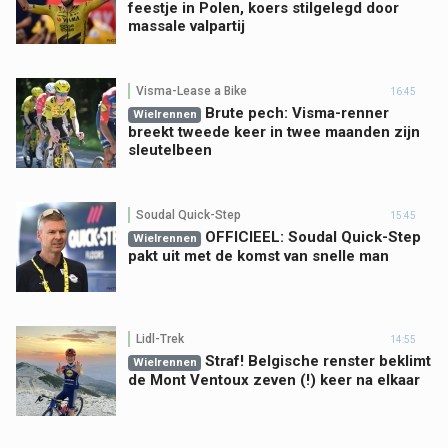
feestje in Polen, koers stilgelegd door
massale valpartij
Visma-Lease a Bike
16:45
Brute pech: Visma-renner
Wielrennen
breekt tweede keer in twee maanden zijn
sleutelbeen
Soudal Quick-Step
15:45
OFFICIEEL: Soudal Quick-Step
Wielrennen
pakt uit met de komst van snelle man
Lidl-Trek
14:55
Straf! Belgische renster beklimt
Wielrennen
de Mont Ventoux zeven (!) keer na elkaar