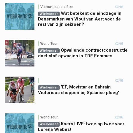
Visma-Lease a Bike
03/08
Wat betekent de eindzege in
Wielrennen
Denemarken van Wout van Aert voor de
rest van zijn seizoen?
World Tour
02/08
Opvallende contractconstructie
Wielrennen
doet stof opwaaien in TDF Femmes
02/08
'EF, Movistar en Bahrain
Wielrennen
Victorious shoppen bij Spaanse ploeg'
World Tour
02/08
Koers LIVE: twee op twee voor
Wielrennen
Lorena Wiebes!