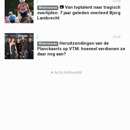
05/08
📷 Van toptalent naar tragisch
Wielrennen
overlijden: 7 jaar geleden overleed Bjorg
Lambrecht
05/08
Heruitzendingen van de
Wielrennen
Planckaerts op VTM: hoeveel verdienen ze
daar nog aan?
▼ Ad by Refinery89