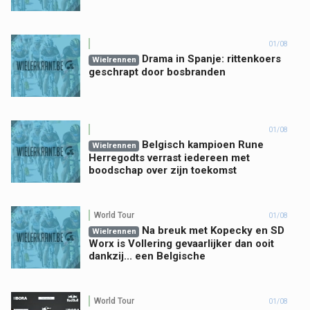
01/08
Drama in Spanje: rittenkoers
Wielrennen
geschrapt door bosbranden
01/08
Belgisch kampioen Rune
Wielrennen
Herregodts verrast iedereen met
boodschap over zijn toekomst
World Tour
01/08
Na breuk met Kopecky en SD
Wielrennen
Worx is Vollering gevaarlijker dan ooit
dankzij... een Belgische
World Tour
01/08