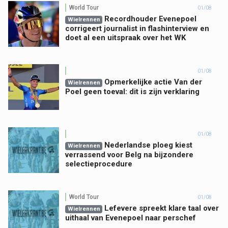
World Tour
01/08
Recordhouder Evenepoel
Wielrennen
corrigeert journalist in flashinterview en
doet al een uitspraak over het WK
01/08
Opmerkelijke actie Van der
Wielrennen
Poel geen toeval: dit is zijn verklaring
01/08
Nederlandse ploeg kiest
Wielrennen
verrassend voor Belg na bijzondere
selectieprocedure
World Tour
01/08
Lefevere spreekt klare taal over
Wielrennen
uithaal van Evenepoel naar perschef