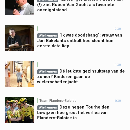
(!) ziet Ruben Van Gucht als favoriete
onenightstand
12:30
“Ik was doodsbang”: vrouw van
Wielrennen
Jan Bakelants onthult hoe slecht hun
eerste date liep
11:30
Dé leukste gezinsuitstap van de
Wielrennen
zomer? Kinderen gaan op
wielerschattenjacht
Team Flanders-Baloise
10:30
Deze negen Tourhelden
Wielrennen
bewijzen hoe groot het verlies van
Flanders-Baloise is