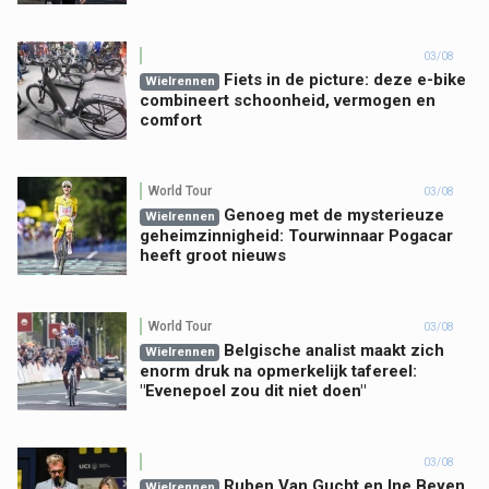
03/08
Fiets in de picture: deze e-bike
Wielrennen
combineert schoonheid, vermogen en
comfort
World Tour
03/08
Genoeg met de mysterieuze
Wielrennen
geheimzinnigheid: Tourwinnaar Pogacar
heeft groot nieuws
World Tour
03/08
Belgische analist maakt zich
Wielrennen
enorm druk na opmerkelijk tafereel:
"Evenepoel zou dit niet doen"
03/08
Ruben Van Gucht en Ine Beyen
Wielrennen