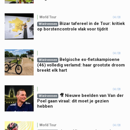
World Tour
04/08
Bizar tafereel in de Tour: kritiek
Wielrennen
op borstencontrole vlak voor tijdrit
04/08
Belgische ex-fietskampioene
Wielrennen
(46) volledig verlamd: haar grootste droom
breekt elk hart
04/08
🎥 Nieuwe beelden van Van der
Wielrennen
Poel gaan viraal: dit moet je gezien
hebben
World Tour
04/08