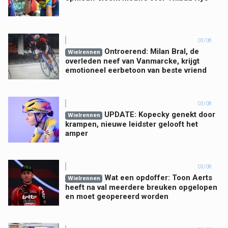
03/08
Ontroerend: Milan Bral, de
Wielrennen
overleden neef van Vanmarcke, krijgt
emotioneel eerbetoon van beste vriend
03/08
UPDATE: Kopecky genekt door
Wielrennen
krampen, nieuwe leidster gelooft het
amper
03/08
Wat een opdoffer: Toon Aerts
Wielrennen
heeft na val meerdere breuken opgelopen
en moet geopereerd worden