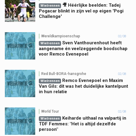
🎥 Héérlijke beelden: Tadej
Wielrennen
Pogacar blinkt in zijn vel op eigen 'Pogi
Challenge'
Wereldkampioenschap
02/08
Sven Vanthourenhout heeft
Wielrennen
aangename én veelzeggende boodschap
voor Remco Evenepoel
Red Bull-BORA-hansgrohe
02/08
Remco Evenepoel en Maxim
Wielrennen
Van Gils: dít was het duidelijke kantelpunt
in hun relatie
World Tour
02/08
Keiharde uithaal na valpartij in
Wielrennen
TDF Femmes: "Het is altijd dezelfde
persoon"