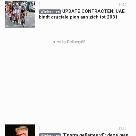
14:30
UPDATE CONTRACTEN: UAE
Wielrennen
bindt cruciale pion aan zich tot 2031
▼ Ad by Refinery89
13:30
“Enorm geflatteerd”: deze man
Wielrennen