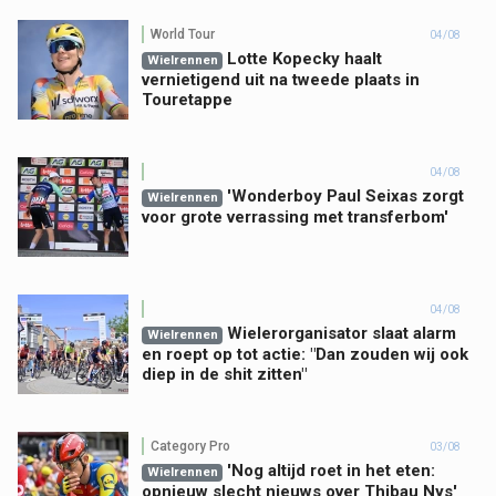
World Tour
04/08
Lotte Kopecky haalt
Wielrennen
vernietigend uit na tweede plaats in
Touretappe
04/08
'Wonderboy Paul Seixas zorgt
Wielrennen
voor grote verrassing met transferbom'
04/08
Wielerorganisator slaat alarm
Wielrennen
en roept op tot actie: "Dan zouden wij ook
diep in de shit zitten"
Category Pro
03/08
'Nog altijd roet in het eten:
Wielrennen
opnieuw slecht nieuws over Thibau Nys'