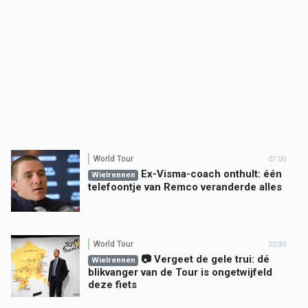
World Tour
07:00
Ex-Visma-coach onthult: één
Wielrennen
telefoontje van Remco veranderde alles
World Tour
20:30
📷 Vergeet de gele trui: dé
Wielrennen
blikvanger van de Tour is ongetwijfeld
deze fiets