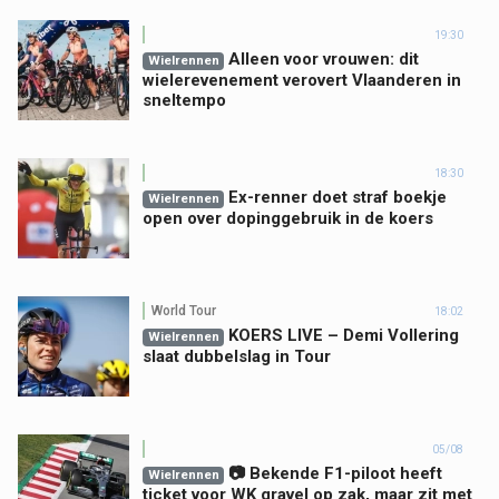
19:30
Alleen voor vrouwen: dit
Wielrennen
wielerevenement verovert Vlaanderen in
sneltempo
18:30
Ex-renner doet straf boekje
Wielrennen
open over dopinggebruik in de koers
World Tour
18:02
KOERS LIVE – Demi Vollering
Wielrennen
slaat dubbelslag in Tour
05/08
📷 Bekende F1-piloot heeft
Wielrennen
ticket voor WK gravel op zak, maar zit met