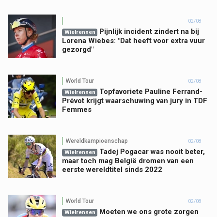
02/08
Pijnlijk incident zindert na bij
Wielrennen
Lorena Wiebes: "Dat heeft voor extra vuur
gezorgd"
World Tour
02/08
Topfavoriete Pauline Ferrand-
Wielrennen
Prévot krijgt waarschuwing van jury in TDF
Femmes
Wereldkampioenschap
02/08
Tadej Pogacar was nooit beter,
Wielrennen
maar toch mag België dromen van een
eerste wereldtitel sinds 2022
World Tour
02/08
Moeten we ons grote zorgen
Wielrennen