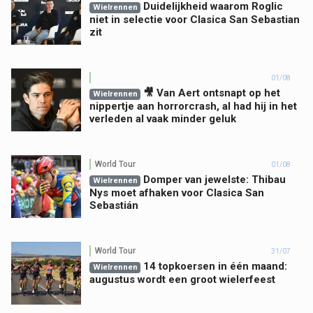
Duidelijkheid waarom Roglic
Wielrennen
niet in selectie voor Clasica San Sebastian
zit
01/08
🎥 Van Aert ontsnapt op het
Wielrennen
nippertje aan horrorcrash, al had hij in het
verleden al vaak minder geluk
World Tour
01/08
Domper van jewelste: Thibau
Wielrennen
Nys moet afhaken voor Clasica San
Sebastián
World Tour
31/07
14 topkoersen in één maand:
Wielrennen
augustus wordt een groot wielerfeest