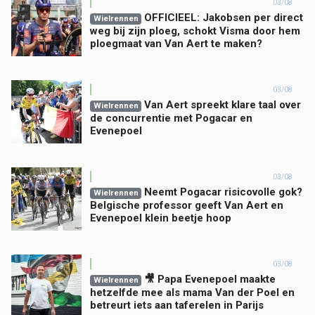
03/08
OFFICIEEL: Jakobsen per direct
Wielrennen
weg bij zijn ploeg, schokt Visma door hem
ploegmaat van Van Aert te maken?
03/08
Van Aert spreekt klare taal over
Wielrennen
de concurrentie met Pogacar en
Evenepoel
03/08
Neemt Pogacar risicovolle gok?
Wielrennen
Belgische professor geeft Van Aert en
Evenepoel klein beetje hoop
03/08
🎥 Papa Evenepoel maakte
Wielrennen
hetzelfde mee als mama Van der Poel en
betreurt iets aan taferelen in Parijs