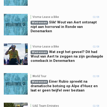
Visma-Lease a Bike
02/08
Slik! Wout van Aert ontsnapt
Wielrennen
nipt aan horrorval in Ronde van
Denemarken
Visma-Lease a Bike
02/08
Wat zegt het gevoel? Dit had
Wielrennen
Wout van Aert te zeggen na zijn geslaagde
comeback in Denemarken
World Tour
02/08
Einer Rubio spreekt na
Wielrennen
dramatische botsing op Alpe d'Huez en
laat er geen twijfel over bestaan
UAE Team Emirates
02/08