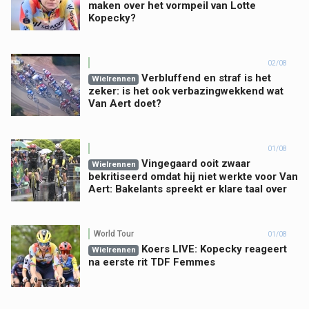
maken over het vormpeil van Lotte
Kopecky?
02/08
Verbluffend en straf is het
Wielrennen
zeker: is het ook verbazingwekkend wat
Van Aert doet?
01/08
Vingegaard ooit zwaar
Wielrennen
bekritiseerd omdat hij niet werkte voor Van
Aert: Bakelants spreekt er klare taal over
World Tour
01/08
Koers LIVE: Kopecky reageert
Wielrennen
na eerste rit TDF Femmes