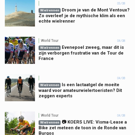
05/08
Droom je van de Mont Ventoux?
Wielrennen
Zo overleef je de mythische klim als een
echte wielrenner
World Tour
04/08
Evenepoel zweeg, maar dit is
Wielrennen
zijn verborgen frustratie van de Tour de
France
04/08
Is een lactaatgel de moeite
Wielrennen
waard voor amateurwielertoeristen? Dit
zeggen experts
World Tour
04/08
📷 KOERS LIVE: Visma-Lease a
Wielrennen
Bike zet meteen de toon in de Ronde van
Burgos