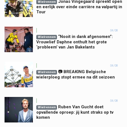
Jonas Vingegaard spreekt open
Wielrennen
en eerlijk over einde carrière na valpartij in
Tour
04/08
“Nooit in dank afgenomen”:
Wielrennen
Vrouwlief Daphne onthult het grote
‘probleem’ van Jan Bakelants
04/08
📷 BREAKING Belgische
Wielrennen
wielerploeg stopt ermee na dit seizoen
04/08
Ruben Van Gucht doet
Wielrennen
opvallende oproep: jij kunt straks op tv
komen