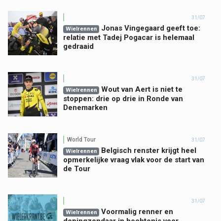
31/07
Jonas Vingegaard geeft toe:
Wielrennen
relatie met Tadej Pogacar is helemaal
gedraaid
31/07
Wout van Aert is niet te
Wielrennen
stoppen: drie op drie in Ronde van
Denemarken
World Tour
31/07
Belgisch renster krijgt heel
Wielrennen
opmerkelijke vraag vlak voor de start van
de Tour
31/07
Voormalig renner en
Wielrennen