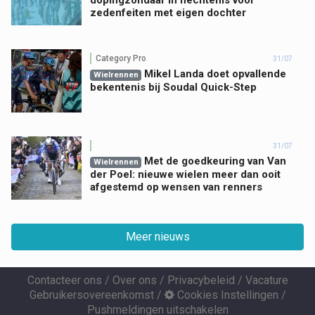
dopingzondaar in hechtenis voor
zedenfeiten met eigen dochter
Category Pro
31/07
Mikel Landa doet opvallende
Wielrennen
bekentenis bij Soudal Quick-Step
31/07
Met de goedkeuring van Van
Wielrennen
der Poel: nieuwe wielen meer dan ooit
afgestemd op wensen van renners
Meer nieuws
Contacteer ons
/
Over ons
/
Privacybeleid
/
Vacature
Gebruikersovereenkomst
/
Cookies Instellingen
/
Pushmeldingen uitschakelen