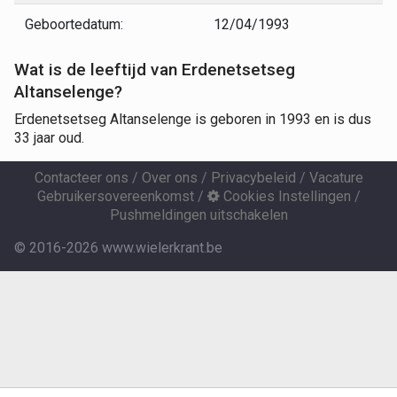
Geboortedatum:
12/04/1993
Wat is de leeftijd van Erdenetsetseg
Altanselenge?
Erdenetsetseg Altanselenge is geboren in 1993 en is dus
33 jaar oud.
Contacteer ons
/
Over ons
/
Privacybeleid
/
Vacature
Gebruikersovereenkomst
/
Cookies Instellingen
/
Pushmeldingen uitschakelen
© 2016-2026 www.wielerkrant.be