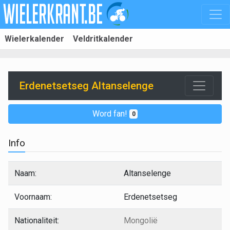
Wielerkalender
Veldritkalender
Erdenetsetseg Altanselenge
Word fan!
0
Info
Naam:
Altanselenge
Voornaam:
Erdenetsetseg
Nationaliteit:
Mongolië