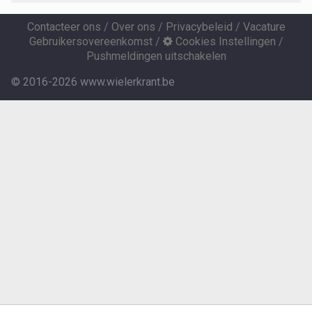
Contacteer ons
/
Over ons
/
Privacybeleid
/
Vacature
Gebruikersovereenkomst
/
Cookies Instellingen
/
Pushmeldingen uitschakelen
© 2016-2026 www.wielerkrant.be