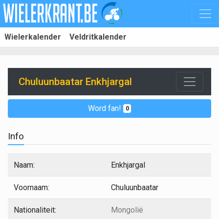
Wielerkalender
Veldritkalender
Chuluunbaatar Enkhjargal
Word fan!
0
Info
Naam:
Enkhjargal
Voornaam:
Chuluunbaatar
Nationaliteit:
Mongolië