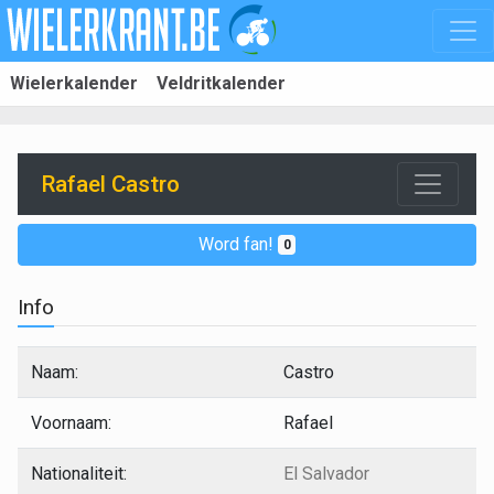
Wielerkalender
Veldritkalender
Rafael Castro
Word fan!
0
Info
Naam:
Castro
Voornaam:
Rafael
Nationaliteit:
El Salvador