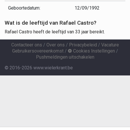
Geboortedatum:
12/09/1992
Wat is de leeftijd van Rafael Castro?
Rafael Castro heeft de leeftijd van 33 jaar bereikt.
Contacteer ons
/
Over ons
/
Privacybeleid
/
Vacature
Gebruikersovereenkomst
/
Cookies Instellingen
/
Pushmeldingen uitschakelen
© 2016-2026 www.wielerkrant.be