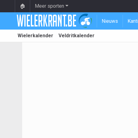
🏠
Meer sporten
Nieuws
Kant
Wielerkalender
Veldritkalender