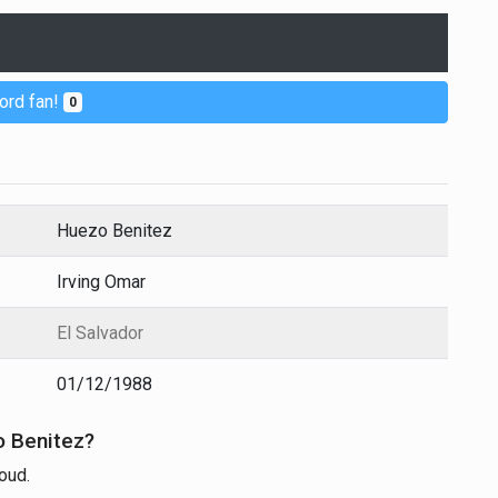
ord fan!
0
Huezo Benitez
Irving Omar
El Salvador
01/12/1988
o Benitez?
oud.