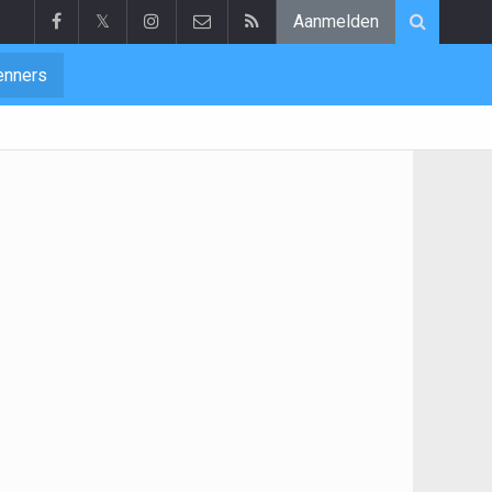
𝕏
Aanmelden
enners