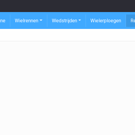
ine
Wielrennen
Wedstrijden
Wielerploegen
R