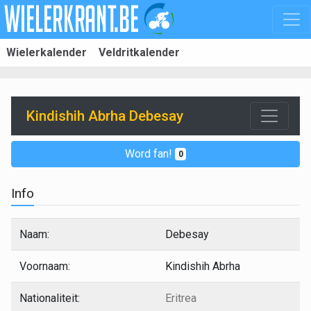
Wielerkalender
Veldritkalender
Kindishih Abrha Debesay
Word fan!
0
Info
Naam:
Debesay
Voornaam:
Kindishih Abrha
Nationaliteit:
Eritrea