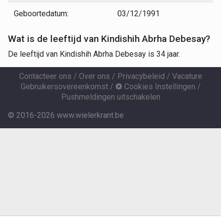
Geboortedatum:
03/12/1991
Wat is de leeftijd van Kindishih Abrha Debesay?
De leeftijd van Kindishih Abrha Debesay is 34 jaar.
Contacteer ons
/
Over ons
/
Privacybeleid
/
Vacature
Gebruikersovereenkomst
/
Cookies Instellingen
/
Pushmeldingen uitschakelen
© 2016-2026 www.wielerkrant.be