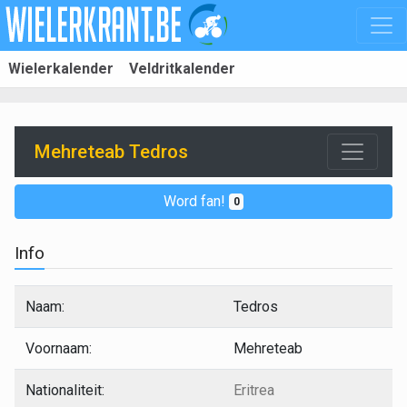
Wielerkalender
Veldritkalender
Mehreteab Tedros
Word fan!
0
Info
Naam:
Tedros
Voornaam:
Mehreteab
Nationaliteit:
Eritrea