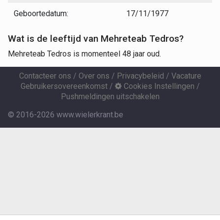
Geboortedatum:
17/11/1977
Wat is de leeftijd van Mehreteab Tedros?
Mehreteab Tedros is momenteel 48 jaar oud.
Contacteer ons
/
Over ons
/
Privacybeleid
/
Vacature
Gebruikersovereenkomst
/
Cookies Instellingen
/
Pushmeldingen uitschakelen
© 2016-2026 www.wielerkrant.be