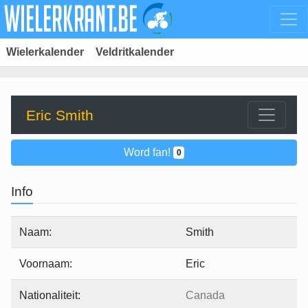
Wielerkalender
Veldritkalender
Eric Smith
Word fan!
0
Info
Naam:
Smith
Voornaam:
Eric
Nationaliteit:
Canada