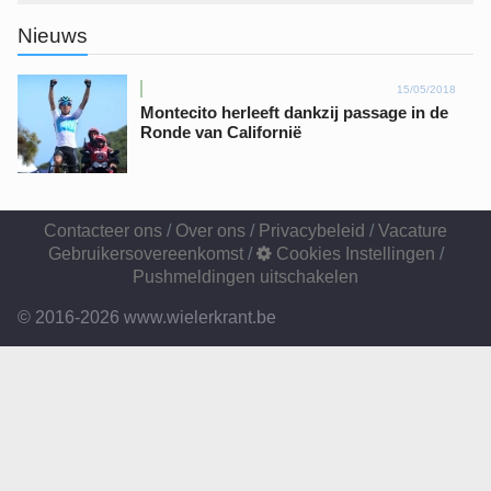
Nieuws
15/05/2018
Montecito herleeft dankzij passage in de
Ronde van Californië
Contacteer ons
/
Over ons
/
Privacybeleid
/
Vacature
Gebruikersovereenkomst
/
Cookies Instellingen
/
Pushmeldingen uitschakelen
© 2016-2026 www.wielerkrant.be