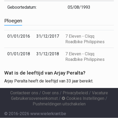
Geboortedatum:
05/08/1993
Ploegen
01/01/2016
31/12/2017
7 Eleven - Cliqq
Roadbike Philippines
01/01/2018
31/12/2018
7 Eleven - Cliqq
Roadbike Philippines
Wat is de leeftijd van Arjay Peralta?
Arjay Peralta heeft de leeftijd van 33 jaar bereikt.
Contacteer ons
/
Over ons
/
Privacybeleid
/
Vacature
Gebruikersovereenkomst
/
Cookies Instellingen
/
Pushmeldingen uitschakelen
© 2016-2026 www.wielerkrant.be