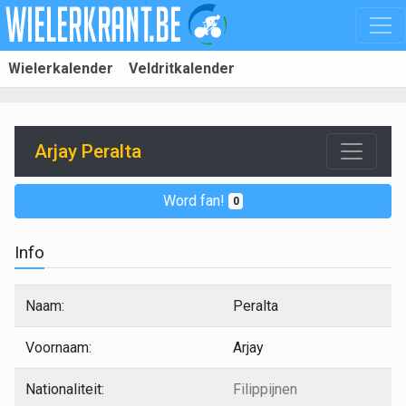
Wielerkalender
Veldritkalender
Arjay Peralta
Word fan!
0
Info
Naam:
Peralta
Voornaam:
Arjay
Nationaliteit:
Filippijnen