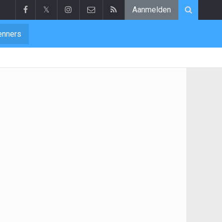
𝕏
Aanmelden
enners