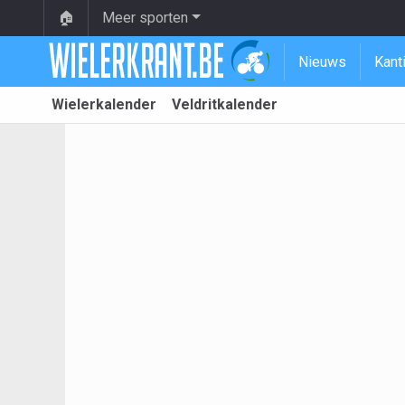
🏠
Meer sporten
Nieuws
Kant
Wielerkalender
Veldritkalender