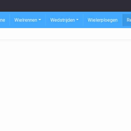
ine
Wielrennen
Wedstrijden
Wielerploegen
R