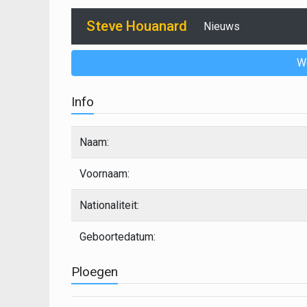
Steve Houanard
Nieuws
W
Info
Naam:
Voornaam:
Nationaliteit:
Geboortedatum:
Ploegen