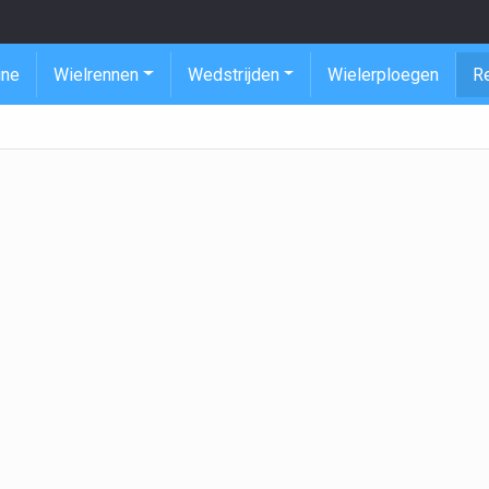
ine
Wielrennen
Wedstrijden
Wielerploegen
R