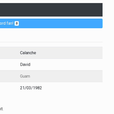
ord fan!
0
Calanche
David
Guam
21/03/1982
t.