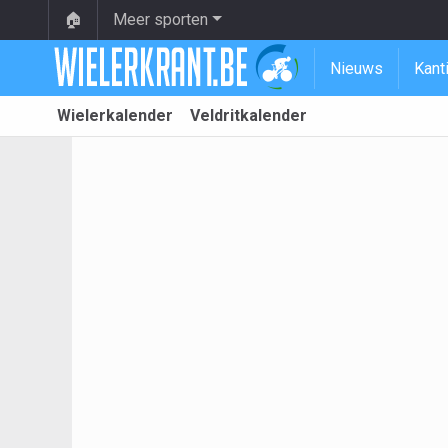
🏠
Meer sporten
Nieuws
Kant
Wielerkalender
Veldritkalender