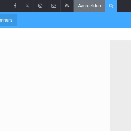
𝕏
Aanmelden
enners