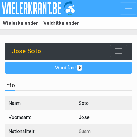
Wielerkalender
Veldritkalender
Jose Soto
Word fan!
0
Info
Naam:
Soto
Voornaam:
Jose
Nationaliteit:
Guam