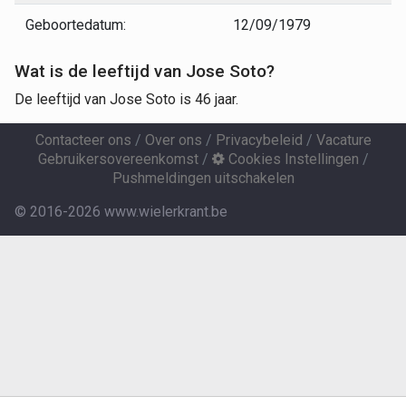
Geboortedatum:
12/09/1979
Wat is de leeftijd van Jose Soto?
De leeftijd van Jose Soto is 46 jaar.
Contacteer ons
/
Over ons
/
Privacybeleid
/
Vacature
Gebruikersovereenkomst
/
Cookies Instellingen
/
Pushmeldingen uitschakelen
© 2016-2026 www.wielerkrant.be