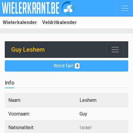
Wielerkalender
Veldritkalender
Guy Leshem
Word fan!
0
Info
Naam:
Leshem
Voornaam:
Guy
Nationaliteit:
Israel