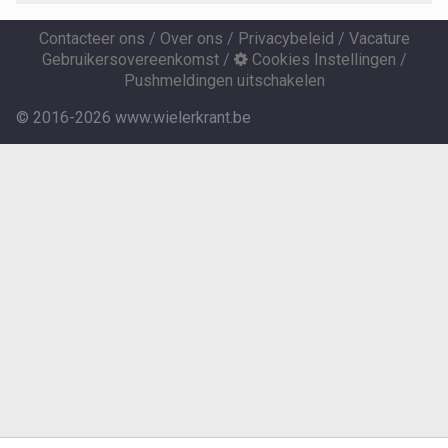
Contacteer ons
/
Over ons
/
Privacybeleid
/
Vacature
Gebruikersovereenkomst
/
Cookies Instellingen
/
Pushmeldingen uitschakelen
© 2016-2026 www.wielerkrant.be