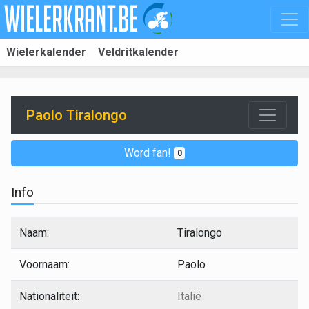
Wielerkalender
Veldritkalender
Paolo Tiralongo
Word fan!
0
Info
Naam:
Tiralongo
Voornaam:
Paolo
Nationaliteit:
Italië