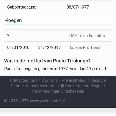
Geboortedatum:
08/07/1977
Ploegen
?
...
UAE Team Emirates
01/01/2010
31/12/2017
Astana Pro Team
Wat is de leeftijd van Paolo Tiralongo?
Paolo Tiralongo is geboren in 1977 en is dus 49 jaar oud.
Contacteer ons
/
Over ons
/
Privacybeleid
/
Vacature
Gebruikersovereenkomst
/
Cookies Instellingen
/
Pushmeldingen uitschakelen
© 2016-2026 www.wielerkrant.be