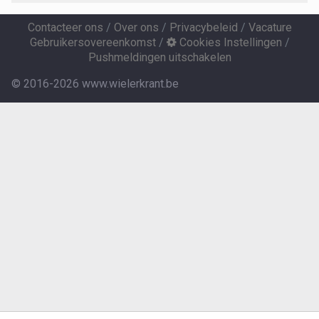
Contacteer ons
/
Over ons
/
Privacybeleid
/
Vacature
Gebruikersovereenkomst
/
Cookies Instellingen
/
Pushmeldingen uitschakelen
© 2016-2026 www.wielerkrant.be