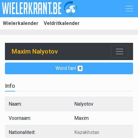
Wielerkalender
Veldritkalender
Maxim Nalyotov
Word fan!
0
Info
Naam:
Nalyotov
Voornaam:
Maxim
Nationaliteit:
Kazakhstan