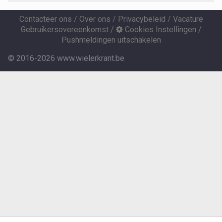
Contacteer ons
/
Over ons
/
Privacybeleid
/
Vacature
Gebruikersovereenkomst
/
Cookies Instellingen
/
Pushmeldingen uitschakelen
© 2016-2026 www.wielerkrant.be