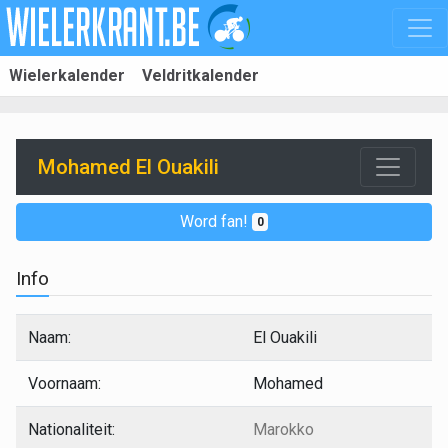
Wielerkalender
Veldritkalender
Mohamed El Ouakili
Word fan!
0
Info
Naam:
El Ouakili
Voornaam:
Mohamed
Nationaliteit:
Marokko