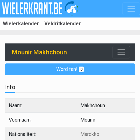
Wielerkalender
Veldritkalender
Mounir Makhchoun
Word fan!
0
Info
Naam:
Makhchoun
Voornaam:
Mounir
Nationaliteit:
Marokko