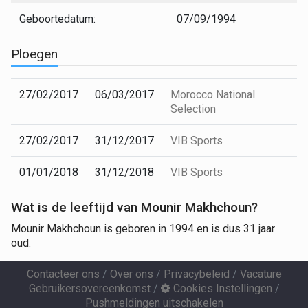
Geboortedatum:
07/09/1994
Ploegen
27/02/2017
06/03/2017
Morocco National
Selection
27/02/2017
31/12/2017
VIB Sports
01/01/2018
31/12/2018
VIB Sports
Wat is de leeftijd van Mounir Makhchoun?
Mounir Makhchoun is geboren in 1994 en is dus 31 jaar
oud.
Contacteer ons
/
Over ons
/
Privacybeleid
/
Vacature
Gebruikersovereenkomst
/
Cookies Instellingen
/
Pushmeldingen uitschakelen