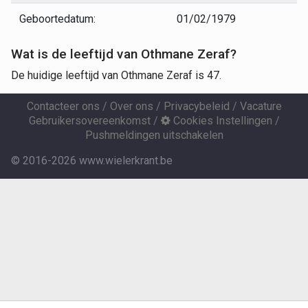
Geboortedatum:
01/02/1979
Wat is de leeftijd van Othmane Zeraf?
De huidige leeftijd van Othmane Zeraf is 47.
Contacteer ons
/
Over ons
/
Privacybeleid
/
Vacature
Gebruikersovereenkomst
/
Cookies Instellingen
/
Pushmeldingen uitschakelen
© 2016-2026 www.wielerkrant.be