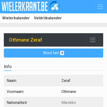
Wielerkalender
Veldritkalender
Othmane Zeraf
Word fan!
0
Info
Naam:
Zeraf
Voornaam:
Othmane
Nationaliteit:
Marokko