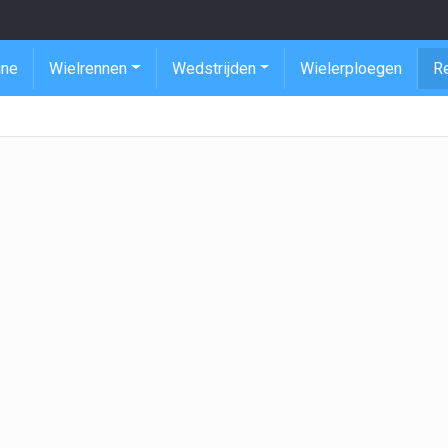
ine
Wielrennen
Wedstrijden
Wielerploegen
R