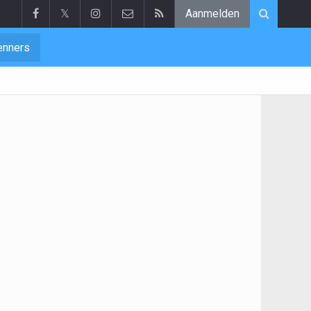
𝕏
Aanmelden
enners