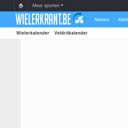
🏠
Meer sporten
Nieuws
Kant
Wielerkalender
Veldritkalender