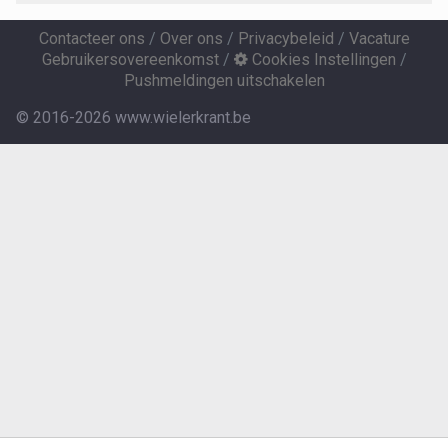
Contacteer ons
/
Over ons
/
Privacybeleid
/
Vacature
Gebruikersovereenkomst
/
Cookies Instellingen
/
Pushmeldingen uitschakelen
© 2016-2026 www.wielerkrant.be