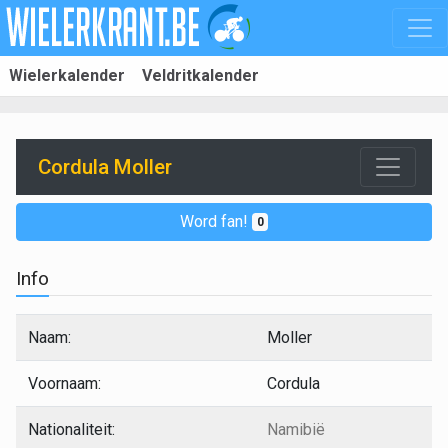
Wielerkalender
Veldritkalender
Cordula Moller
Word fan!
0
Info
Naam:
Moller
Voornaam:
Cordula
Nationaliteit:
Namibië