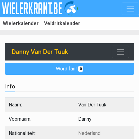
Wielerkalender
Veldritkalender
Danny Van Der Tuuk
Word fan!
0
Info
Naam:
Van Der Tuuk
Voornaam:
Danny
Nationaliteit:
Nederland