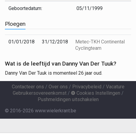
Geboortedatum:
05/11/1999
Ploegen
01/01/2018
31/12/2018
Metec-TKH Continental
Cyclingteam
Wat is de leeftijd van Danny Van Der Tuuk?
Danny Van Der Tuuk is momenteel 26 jaar oud.
Contacteer ons
/
Over ons
/
Privacybeleid
/
Vacature
Gebruikersovereenkomst
/
Cookies Instellingen
/
Pushmeldingen uitschakelen
© 2016-2026 www.wielerkrant.be