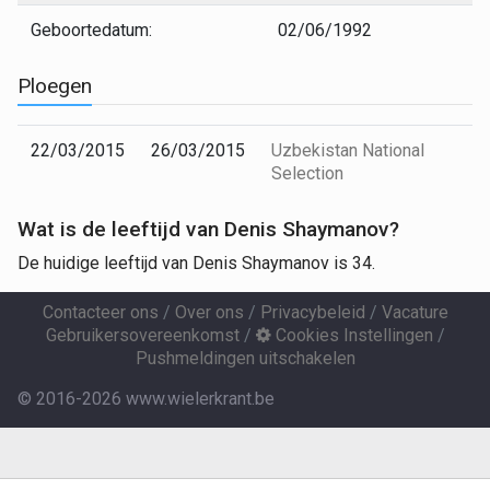
Geboortedatum:
02/06/1992
Ploegen
22/03/2015
26/03/2015
Uzbekistan National
Selection
Wat is de leeftijd van Denis Shaymanov?
De huidige leeftijd van Denis Shaymanov is 34.
Contacteer ons
/
Over ons
/
Privacybeleid
/
Vacature
Gebruikersovereenkomst
/
Cookies Instellingen
/
Pushmeldingen uitschakelen
© 2016-2026 www.wielerkrant.be