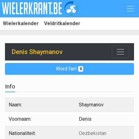
Wielerkalender
Veldritkalender
Denis Shaymanov
Word fan!
0
Info
Naam:
Shaymanov
Voornaam:
Denis
Nationaliteit:
Oezbekistan