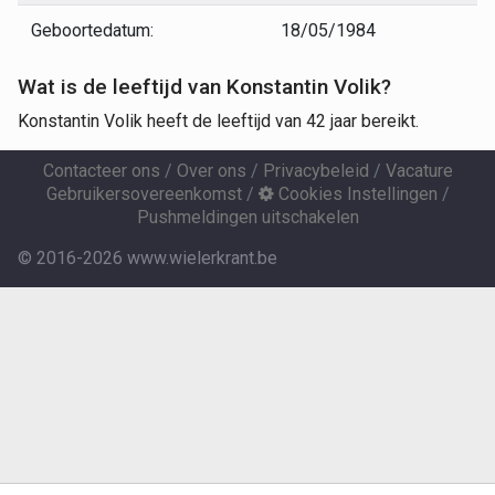
Geboortedatum:
18/05/1984
Wat is de leeftijd van Konstantin Volik?
Konstantin Volik heeft de leeftijd van 42 jaar bereikt.
Contacteer ons
/
Over ons
/
Privacybeleid
/
Vacature
Gebruikersovereenkomst
/
Cookies Instellingen
/
Pushmeldingen uitschakelen
© 2016-2026 www.wielerkrant.be