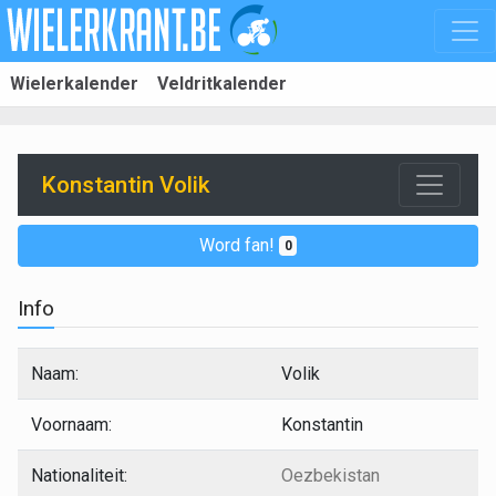
Wielerkalender
Veldritkalender
Konstantin Volik
Word fan!
0
Info
Naam:
Volik
Voornaam:
Konstantin
Nationaliteit:
Oezbekistan