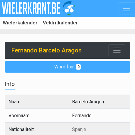
Wielerkalender
Veldritkalender
Fernando Barcelo Aragon
Word fan!
0
Info
Naam:
Barcelo Aragon
Voornaam:
Fernando
Nationaliteit:
Spanje