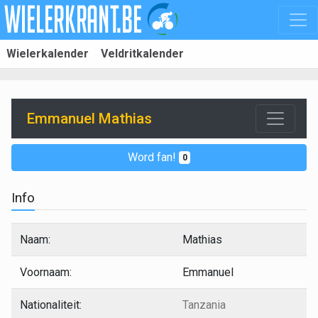
Wielerkalender
Veldritkalender
Emmanuel Mathias
Word fan!
0
Info
Naam:
Mathias
Voornaam:
Emmanuel
Nationaliteit:
Tanzania