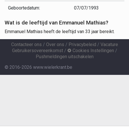
Geboortedatum:
07/07/1993
Wat is de leeftijd van Emmanuel Mathias?
Emmanuel Mathias heeft de leeftijd van 33 jaar bereikt.
Contacteer ons
/
Over ons
/
Privacybeleid
/
Vacature
Gebruikersovereenkomst
/
Cookies Instellingen
/
Pushmeldingen uitschakelen
© 2016-2026 www.wielerkrant.be