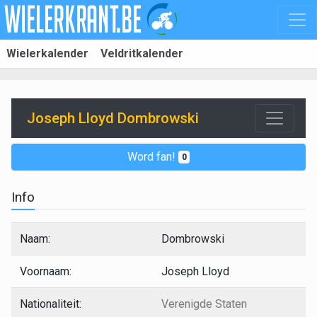
Wielerkalender
Veldritkalender
Joseph Lloyd Dombrowski
Word fan!
0
Info
Naam:
Dombrowski
Voornaam:
Joseph Lloyd
Nationaliteit:
Verenigde Staten