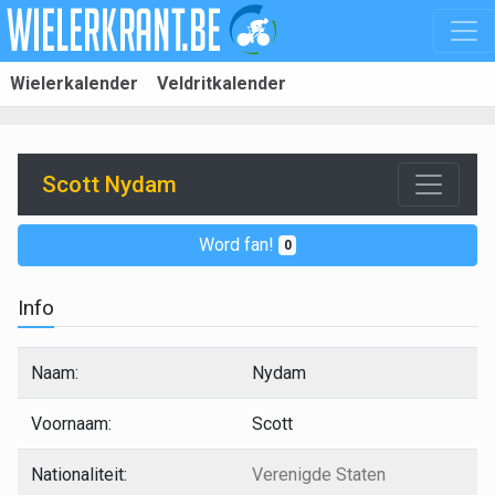
Wielerkalender
Veldritkalender
Scott Nydam
Word fan!
0
Info
Naam:
Nydam
Voornaam:
Scott
Nationaliteit:
Verenigde Staten