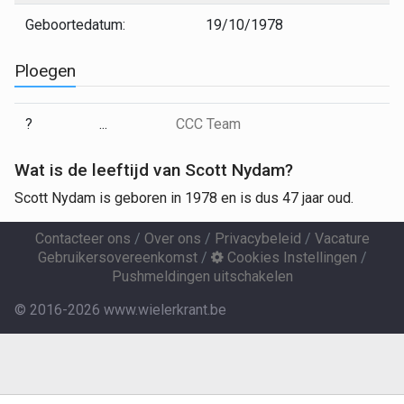
Geboortedatum:
19/10/1978
Ploegen
?
...
CCC Team
Wat is de leeftijd van Scott Nydam?
Scott Nydam is geboren in 1978 en is dus 47 jaar oud.
Contacteer ons
/
Over ons
/
Privacybeleid
/
Vacature
Gebruikersovereenkomst
/
Cookies Instellingen
/
Pushmeldingen uitschakelen
© 2016-2026 www.wielerkrant.be