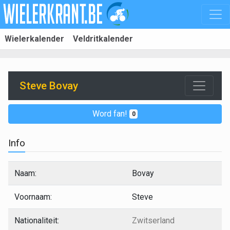
Wielerkalender
Veldritkalender
Steve Bovay
Word fan!
0
Info
Naam:
Bovay
Voornaam:
Steve
Nationaliteit:
Zwitserland