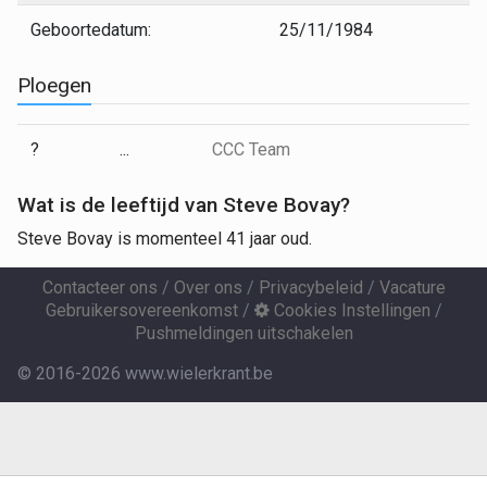
Geboortedatum:
25/11/1984
Ploegen
?
...
CCC Team
Wat is de leeftijd van Steve Bovay?
Steve Bovay is momenteel 41 jaar oud.
Contacteer ons
/
Over ons
/
Privacybeleid
/
Vacature
Gebruikersovereenkomst
/
Cookies Instellingen
/
Pushmeldingen uitschakelen
© 2016-2026 www.wielerkrant.be