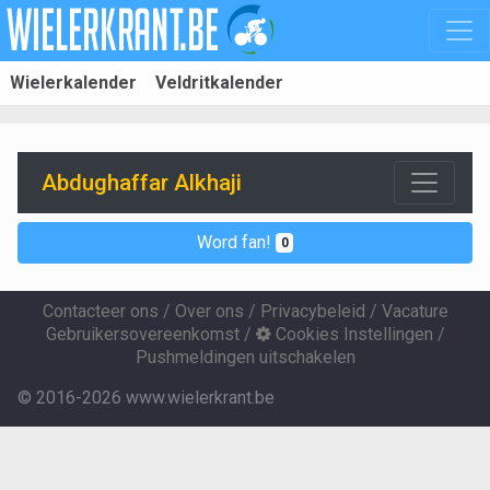
Wielerkalender
Veldritkalender
Abdughaffar Alkhaji
Word fan!
0
Contacteer ons
/
Over ons
/
Privacybeleid
/
Vacature
Gebruikersovereenkomst
/
Cookies Instellingen
/
Pushmeldingen uitschakelen
© 2016-2026 www.wielerkrant.be