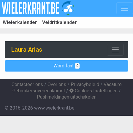
Wielerkalender
Veldritkalender
Laura Arias
Word fan!
0
Contacteer ons
/
Over ons
/
Privacybeleid
/
Vacature
Gebruikersovereenkomst
/
Cookies Instellingen
/
Pushmeldingen uitschakelen
© 2016-2026 www.wielerkrant.be