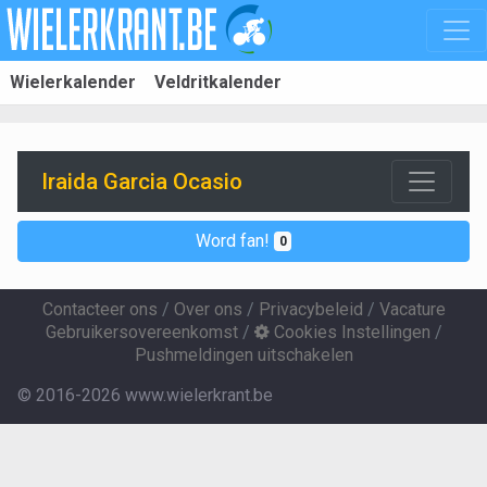
Wielerkalender
Veldritkalender
Iraida Garcia Ocasio
Word fan!
0
Contacteer ons
/
Over ons
/
Privacybeleid
/
Vacature
Gebruikersovereenkomst
/
Cookies Instellingen
/
Pushmeldingen uitschakelen
© 2016-2026 www.wielerkrant.be