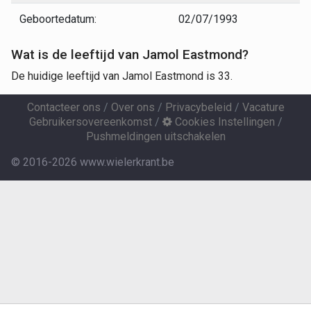
Geboortedatum:
02/07/1993
Wat is de leeftijd van Jamol Eastmond?
De huidige leeftijd van Jamol Eastmond is 33.
Contacteer ons
/
Over ons
/
Privacybeleid
/
Vacature
Gebruikersovereenkomst
/
Cookies Instellingen
/
Pushmeldingen uitschakelen
© 2016-2026 www.wielerkrant.be