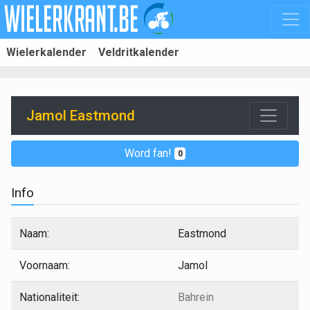
Wielerkalender
Veldritkalender
Jamol Eastmond
Word fan!
0
Info
Naam:
Eastmond
Voornaam:
Jamol
Nationaliteit:
Bahrein