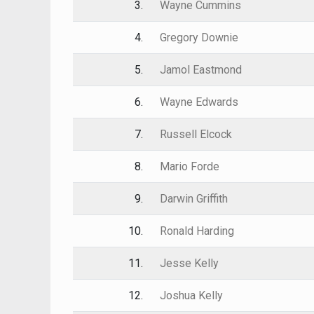
3.
Wayne Cummins
4.
Gregory Downie
5.
Jamol Eastmond
6.
Wayne Edwards
7.
Russell Elcock
8.
Mario Forde
9.
Darwin Griffith
10.
Ronald Harding
11.
Jesse Kelly
12.
Joshua Kelly