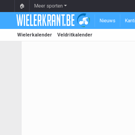
🏠
Meer sporten
Nieuws
Kant
Wielerkalender
Veldritkalender