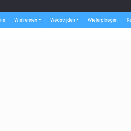
ine
Wielrennen
Wedstrijden
Wielerploegen
R