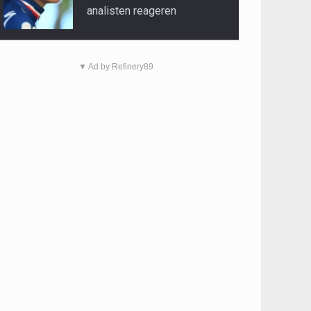
analisten reageren
▼ Ad by Refinery89