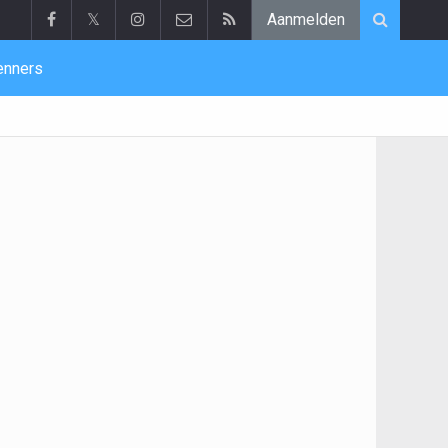
𝕏
Aanmelden
enners