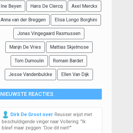
Ine Beyen
Hans De Clercq
Axel Merckx
Anna van der Breggen
Elisa Longo Borghini
Jonas Vingegaard Rasmussen
Marijn De Vries
Mattias Skjelmose
Tom Dumoulin
Romain Bardet
Jesse Vandenbulcke
Ellen Van Dijk
NIEUWSTE REACTIES
Dirk De Groot over
Reusser wijst met
beschuldigende vinger naar Vollering: "Ik
bleef maar zeggen: 'Doe dit niet!'"