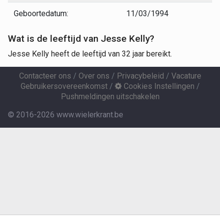
Geboortedatum:
11/03/1994
Wat is de leeftijd van Jesse Kelly?
Jesse Kelly heeft de leeftijd van 32 jaar bereikt.
Contacteer ons
/
Over ons
/
Privacybeleid
/
Vacature
Gebruikersovereenkomst
/
Cookies Instellingen
/
Pushmeldingen uitschakelen
© 2016-2026 www.wielerkrant.be