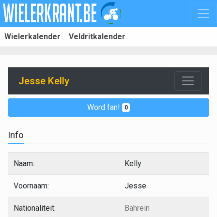
Wielerkalender
Veldritkalender
Jesse Kelly
Word fan!
0
Info
Naam:
Kelly
Voornaam:
Jesse
Nationaliteit:
Bahrein