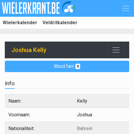
Wielerkalender
Veldritkalender
Joshua Kelly
Word fan!
0
Info
Naam:
Kelly
Voornaam:
Joshua
Nationaliteit:
Bahrein