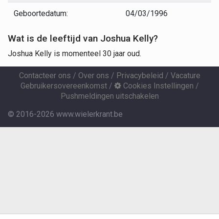
Geboortedatum:
04/03/1996
Wat is de leeftijd van Joshua Kelly?
Joshua Kelly is momenteel 30 jaar oud.
Contacteer ons
/
Over ons
/
Privacybeleid
/
Vacature
Gebruikersovereenkomst
/
Cookies Instellingen
/
Pushmeldingen uitschakelen
© 2016-2026 www.wielerkrant.be