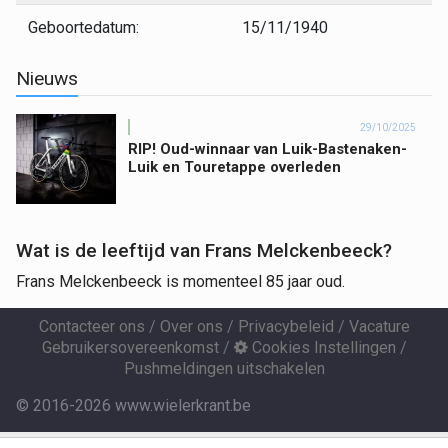
Geboortedatum:
15/11/1940
Nieuws
29/10/2025
RIP! Oud-winnaar van Luik-Bastenaken-
Luik en Touretappe overleden
Wat is de leeftijd van Frans Melckenbeeck?
Frans Melckenbeeck is momenteel 85 jaar oud.
Contacteer ons
/
Over ons
/
Privacybeleid
/
Vacature
Gebruikersovereenkomst
/
Cookies Instellingen
/
Pushmeldingen uitschakelen
© 2016-2026 www.wielerkrant.be