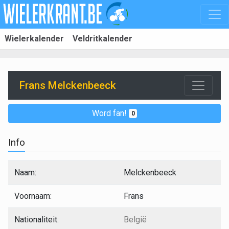
Wielerkalender
Veldritkalender
Frans Melckenbeeck
Word fan!
0
Info
Naam:
Melckenbeeck
Voornaam:
Frans
Nationaliteit:
België