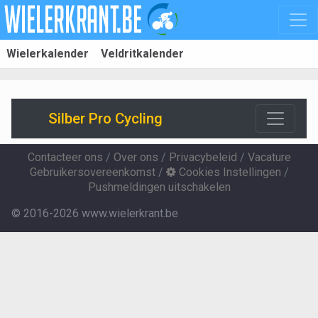
Wielerkalender
Veldritkalender
Silber Pro Cycling
Contacteer ons
/
Over ons
/
Privacybeleid
/
Vacature
Gebruikersovereenkomst
/
Cookies Instellingen
/
Pushmeldingen uitschakelen
© 2016-2026 www.wielerkrant.be