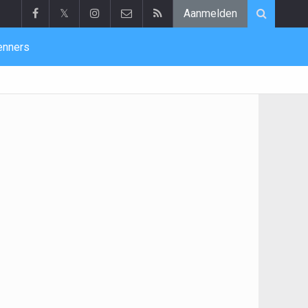
𝕏
Aanmelden
enners