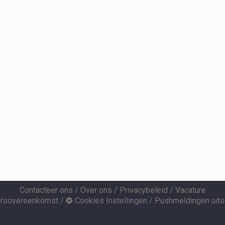
Contacteer ons
/
Over ons
/
Privacybeleid
/
Vacature
ersovereenkomst
/
Cookies Instellingen
/
Pushmeldingen uits