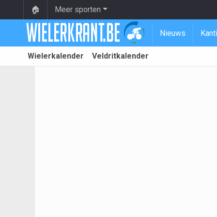
🏠
Meer sporten
Nieuws
Kant
Wielerkalender
Veldritkalender