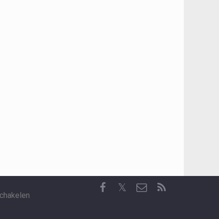
𝕏
chakelen