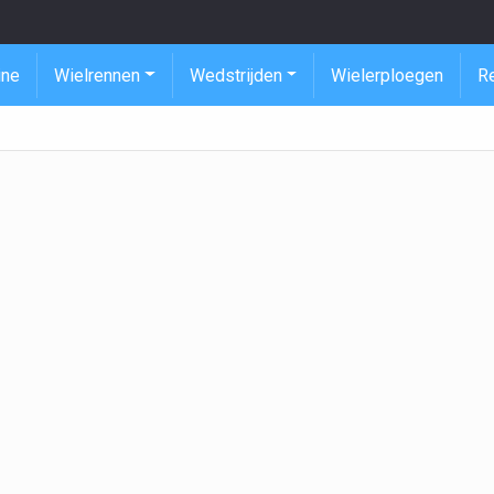
ine
Wielrennen
Wedstrijden
Wielerploegen
R