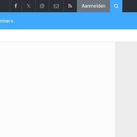
𝕏
Aanmelden
enners