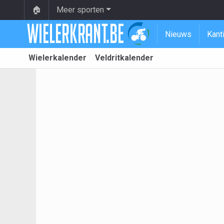
🏠
Meer sporten
Nieuws
Kant
Wielerkalender
Veldritkalender