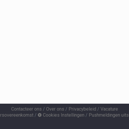
Contacteer ons
/
Over ons
/
Privacybeleid
/
Vacature
ersovereenkomst
/
Cookies Instellingen
/
Pushmeldingen uits