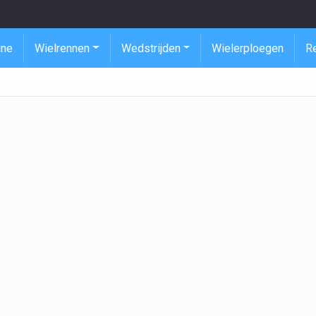
ine
Wielrennen
Wedstrijden
Wielerploegen
R