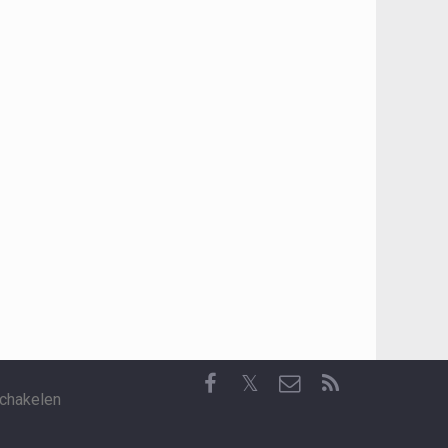
𝕏
chakelen