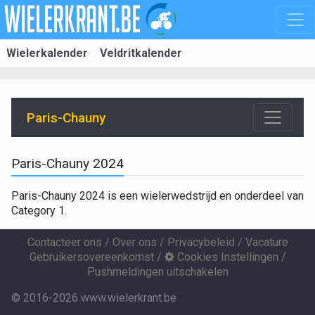
Wielerkalender
Veldritkalender
Paris-Chauny
Paris-Chauny 2024
Paris-Chauny 2024 is een wielerwedstrijd en onderdeel van
Category 1.
Contacteer ons
/
Over ons
/
Privacybeleid
/
Vacature
Gebruikersovereenkomst
/
Cookies Instellingen
/
Pushmeldingen uitschakelen
© 2016-2026 www.wielerkrant.be