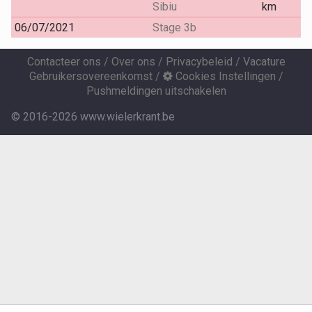
Sibiu
km
06/07/2021
Stage 3b
Contacteer ons
/
Over ons
/
Privacybeleid
/
Vacature
Gebruikersovereenkomst
/
Cookies Instellingen
/
Pushmeldingen uitschakelen
© 2016-2026 www.wielerkrant.be