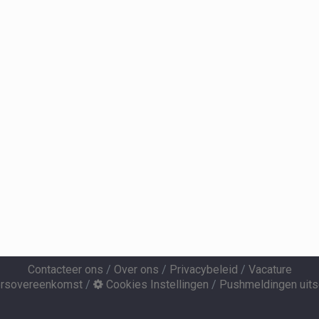
Contacteer ons
/
Over ons
/
Privacybeleid
/
Vacature
ersovereenkomst
/
Cookies Instellingen
/
Pushmeldingen uits