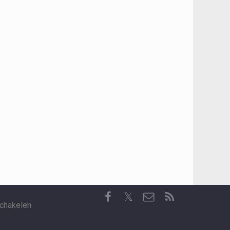
𝕏
chakelen