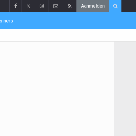
𝕏
Aanmelden
enners