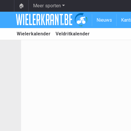
🏠
Meer sporten
Nieuws
Kant
Wielerkalender
Veldritkalender