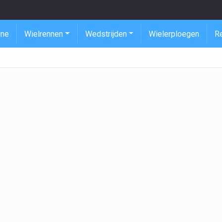
ine
Wielrennen
Wedstrijden
Wielerploegen
R