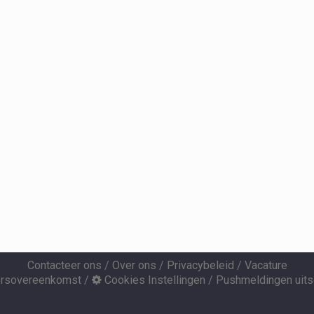
Contacteer ons
/
Over ons
/
Privacybeleid
/
Vacature
ersovereenkomst
/
Cookies Instellingen
/
Pushmeldingen uits