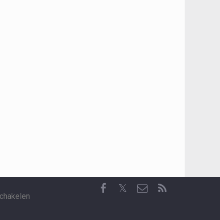
𝕏
chakelen