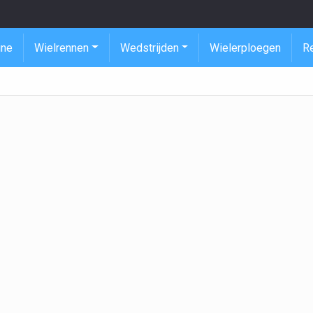
ine
Wielrennen
Wedstrijden
Wielerploegen
R