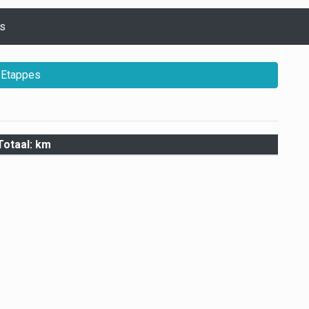
s
Etappes
Totaal: km