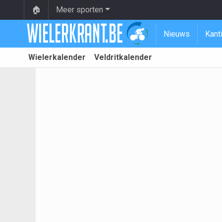
🏠
Meer sporten
Nieuws
Kant
Wielerkalender
Veldritkalender