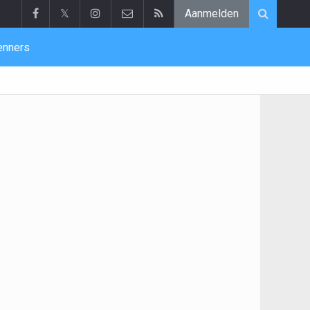
𝕏
Aanmelden
enners