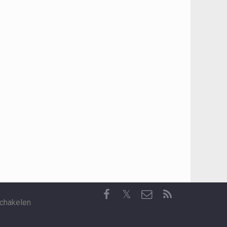
𝕏
chakelen