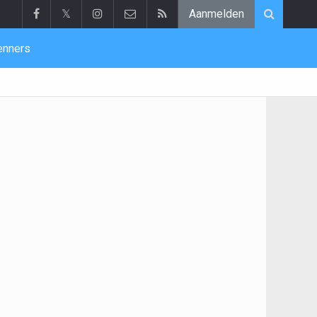
𝕏
Aanmelden
enners