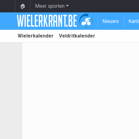
🏠
Meer sporten
Nieuws
Kant
Wielerkalender
Veldritkalender