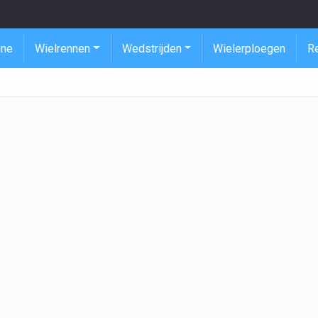
ine
Wielrennen
Wedstrijden
Wielerploegen
R