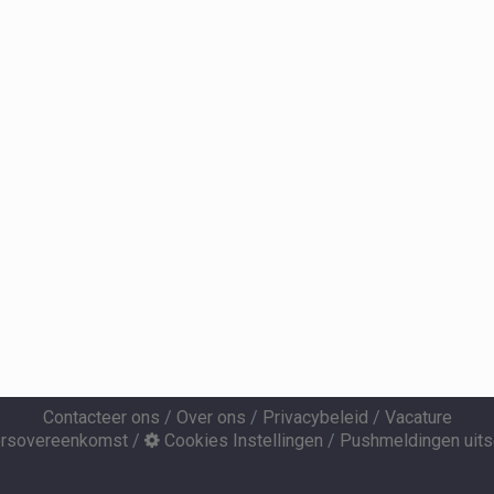
Contacteer ons
/
Over ons
/
Privacybeleid
/
Vacature
ersovereenkomst
/
Cookies Instellingen
/
Pushmeldingen uits