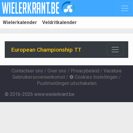
Wielerkalender
Veldritkalender
European Championship TT
Contacteer ons
/
Over ons
/
Privacybeleid
/
Vacature
Gebruikersovereenkomst
/
Cookies Instellingen
/
Pushmeldingen uitschakelen
© 2016-2026 www.wielerkrant.be