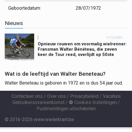
Geboortedatum:
28/07/1972
Nieuws
11/12/2022
Opnieuw rouwen om voormalig wielrenner:
Fransman Walter Bénéteau, die zeven
keer de Tour reed, overlijdt op 50ste
Wat is de leeftijd van Walter Beneteau?
Walter Beneteau is geboren in 1972 en is dus 54 jaar oud.
Contacteer ons
/
Over ons
/
Privacybeleid
/
Vacature
Gebruikersovereenkomst
/
Cookies Instellingen
/
Pushmeldingen uitschakelen
© 2016-2026 www.wielerkrant.be