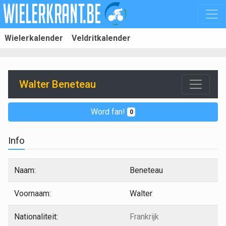
Wielerkalender
Veldritkalender
Walter Beneteau
Word fan!
0
Info
Naam:
Beneteau
Voornaam:
Walter
Nationaliteit:
Frankrijk