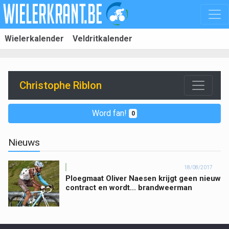
Wielerkalender
Veldritkalender
Christophe Riblon
Word fan!
0
Nieuws
18/08/2017
Ploegmaat Oliver Naesen krijgt geen nieuw
contract en wordt... brandweerman