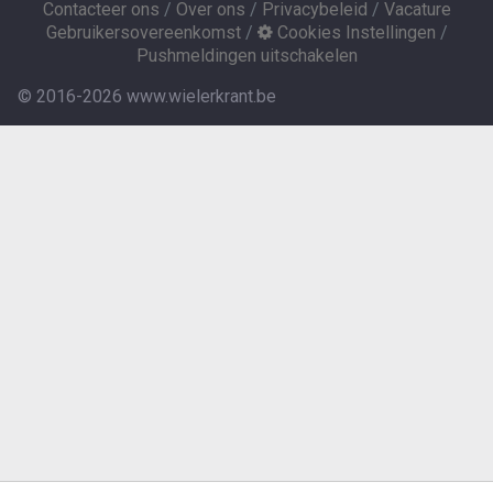
Contacteer ons
/
Over ons
/
Privacybeleid
/
Vacature
Gebruikersovereenkomst
/
Cookies Instellingen
/
Pushmeldingen uitschakelen
© 2016-2026 www.wielerkrant.be