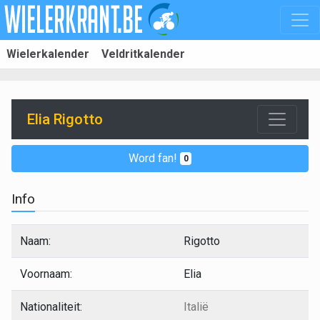
Wielerkalender
Veldritkalender
Elia Rigotto
Word fan!
0
Info
Naam:
Rigotto
Voornaam:
Elia
Nationaliteit:
Italië