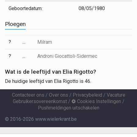
Geboortedatum:
08/05/1980
Ploegen
?
...
Milram
?
...
Androni Giocattoli-Sidermec
Wat is de leeftijd van Elia Rigotto?
De huidige leeftijd van Elia Rigotto is 46.
Contacteer ons
/
Over ons
/
Privacybeleid
/
Vacature
Gebruikersovereenkomst
/
Cookies Instellingen
/
Pushmeldingen uitschakelen
© 2016-2026 www.wielerkrant.be