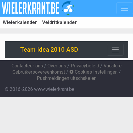
Wielerkalender
Veldritkalender
Team Idea 2010 ASD
Contacteer ons
/
Over ons
/
Privacybeleid
/
Vacature
Gebruikersovereenkomst
/
Cookies Instellingen
/
Pushmeldingen uitschakelen
© 2016-2026 www.wielerkrant.be