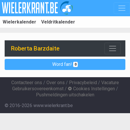
Wielerkalender
Veldritkalender
Roberta Barzdaite
Word fan!
0
Contacteer ons
/
Over ons
/
Privacybeleid
/
Vacature
Gebruikersovereenkomst
/
Cookies Instellingen
/
Pushmeldingen uitschakelen
© 2016-2026 www.wielerkrant.be